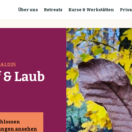
Über uns
Retreats
Kurse & Werkstätten
Priva
WALD25
f & Laub
hlossen
tungen ansehen