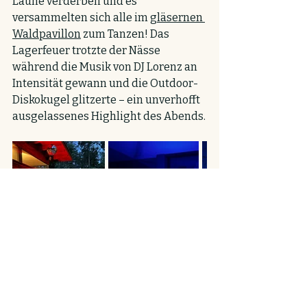
Laune verderben und es 
versammelten sich alle im 
gläsernen 
Waldpavillon
 zum Tanzen! Das 
Lagerfeuer trotzte der Nässe 
während die Musik von DJ Lorenz an 
Intensität gewann und die Outdoor-
Diskokugel glitzerte – ein unverhofft 
ausgelassenes Highlight des Abends.
Durch die Natur, das 
Zusammensein und den 