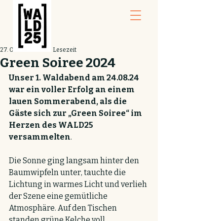
27. Okt. 2024
1 Min. Lesezeit
Green Soiree 2024
Unser 1. Waldabend am 24.08.24 
war ein voller Erfolg an einem 
lauen Sommerabend, als die 
Gäste sich zur „Green Soiree“ im 
Herzen des WALD25 
versammelten
. 
Die Sonne ging langsam hinter den 
Baumwipfeln unter, tauchte die 
Lichtung in warmes Licht und verlieh 
der Szene eine gemütliche 
Atmosphäre. Auf den Tischen 
standen grüne Kelche voll 