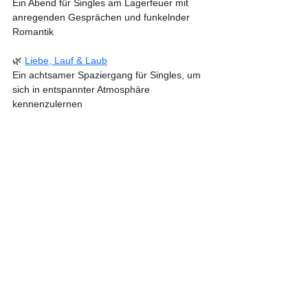
Ein Abend für Singles am Lagerfeuer mit 
anregenden Gesprächen und funkelnder 
Romantik
🌿 
Liebe, Lauf & Laub
Ein achtsamer Spaziergang für Singles, um 
sich in entspannter Atmosphäre 
kennenzulernen
🌳 
Werte, Wurzeln & Würze
Ein Kurs für Paare, die ihre Beziehung 
durch Natur-Resilienz-Training neu 
entdecken möchten
🧡 
Krise, Kind & Kegel
Eine Austauschgruppe für getrennte Eltern 
mit Kind, um sich zu vernetzen und 
gegenseitig zu unterstützen
Green. Gather. Grow.
Mehr Infos zu den Veranstaltungen, 