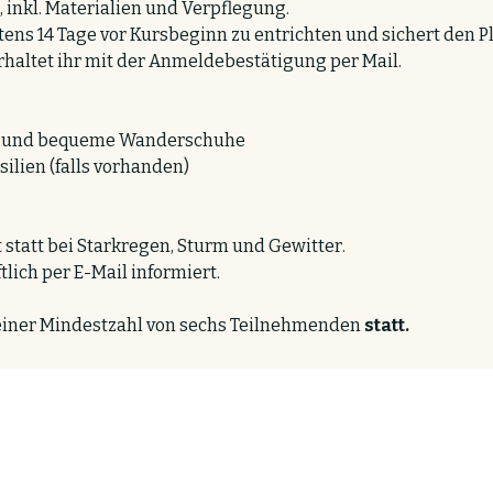
, inkl. Materialien und Verpflegung.
ens 14 Tage vor Kursbeginn zu entrichten und sichert den Pla
haltet ihr mit der Anmeldebestätigung per Mail.
g und bequeme Wanderschuhe
ilien (falls vorhanden)
 statt bei Starkregen, Sturm und Gewitter.
tlich per E-Mail informiert.
 einer Mindestzahl von sechs Teilnehmenden 
statt.
ntakt & Impressum
Anfahrt
AGB
Datensch