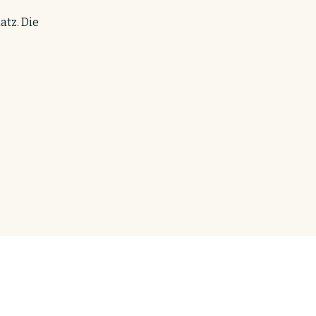
tz. Die 
utz