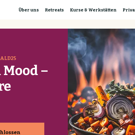
Über uns
Retreats
Kurse & Werkstätten
Priva
WALD25
 Mood –
re
hlossen