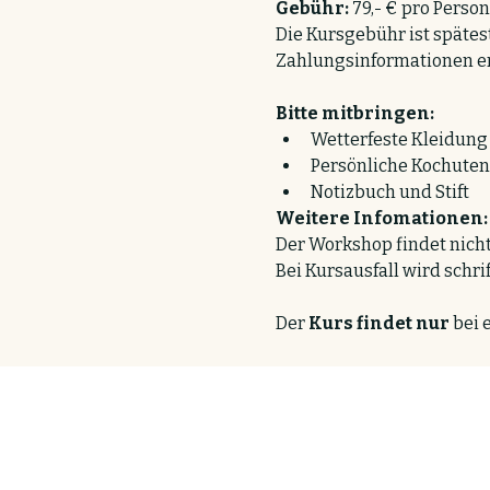
Gebühr: 
79,- € pro Person
Die Kursgebühr ist spätest
Zahlungsinformationen er
Bitte mitbringen:
Wetterfeste Kleidun
Persönliche Kochutens
Notizbuch und Stift  
Weitere Infomationen:
Der Workshop findet nicht
Bei Kursausfall wird schrif
Der 
Kurs findet nur
 bei
Ko