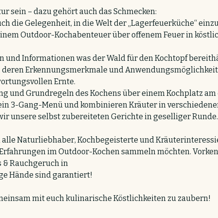
tur sein – dazu gehört auch das Schmecken: 
ch die Gelegenheit, in die Welt der „Lagerfeuerküche“ einzu
inem Outdoor-Kochabenteuer über offenem Feuer in köstlic
 und Informationen was der Wald für den Kochtopf bereithäl
n, deren Erkennungsmerkmale und Anwendungsmöglichkeite
ortungsvollen Ernte.
ng und Grundregeln des Kochens über einem Kochplatz am o
in 3-Gang-Menü und kombinieren Kräuter in verschiedenen
r unsere selbst zubereiteten Gerichte in geselliger Runde.
n alle Naturliebhaber, Kochbegeisterte und Kräuterinteressie
 Erfahrungen im Outdoor-Kochen sammeln möchten. Vorkenn
s & Rauchgeruch in 
ge Hände sind garantiert!
meinsam mit euch kulinarische Köstlichkeiten zu zaubern!