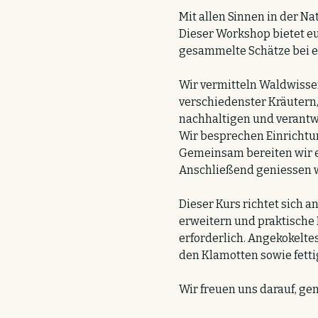
Mit allen Sinnen in der Na
Dieser Workshop bietet eu
gesammelte Schätze bei e
Wir vermitteln Waldwissen
verschiedenster Kräuter
nachhaltigen und verantw
Wir besprechen Einrichtu
Gemeinsam bereiten wir e
Anschließend geniessen wi
Dieser Kurs richtet sich a
erweitern und praktische
erforderlich. Angekokelte
den Klamotten sowie fetti
Wir freuen uns darauf, ge