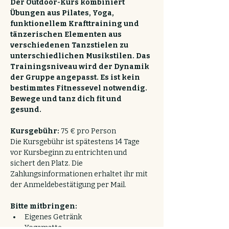
Der Outdoor-Kurs kombiniert 
Übungen aus Pilates, Yoga, 
funktionellem Krafttraining und 
tänzerischen Elementen aus 
verschiedenen Tanzstielen zu 
unterschiedlichen Musikstilen. Das 
Trainingsniveau wird der Dynamik 
der Gruppe angepasst. Es ist kein 
bestimmtes Fitnessevel notwendig. 
Bewege und tanz dich fit und 
gesund.
Kursgebühr: 
75 € pro Person
Die Kursgebühr ist spätestens 14 Tage 
vor Kursbeginn zu entrichten und 
sichert den Platz. Die 
Zahlungsinformationen erhaltet ihr mit 
der Anmeldebestätigung per Mail.
Bitte mitbringen:
Eigenes Getränk
Yogamatte