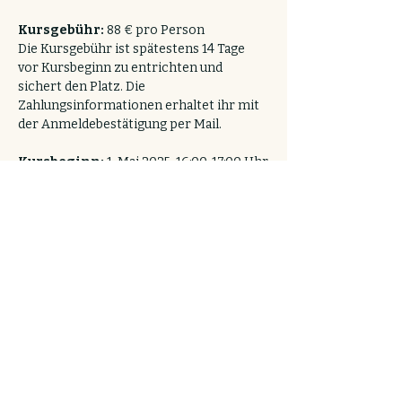
Kursgebühr: 
88 € pro Person
Die Kursgebühr ist spätestens 14 Tage 
vor Kursbeginn zu entrichten und 
sichert den Platz. Die 
Zahlungsinformationen erhaltet ihr mit 
der Anmeldebestätigung per Mail.
Kursbeginn: 
1. Mai 2025, 16:00-17:00 Uhr
Folgetermine: 
jeweils donnerstags, 
16:00-17:00 Uhr
08.05.2025
15.05.2025
22.05.2025
05.06.2025
12.06.2025
26.06.2025
03.07.2025
Bitte mitbringen: